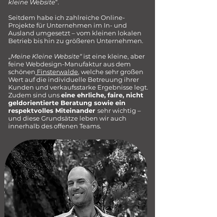
kleine Website
“.
Seitdem habe ich zahlreiche Online-
Projekte für Unternehmen im In- und
Ausland umgesetzt – vom kleinen lokalen
Betrieb bis hin zu größeren Unternehmen.
„
Meine Kleine Website“
ist eine kleine, aber
feine
Webdesign-Manufaktur aus dem
schönen
Finsterwalde
, welche sehr großen
Wert auf die individuelle Betreuung ihrer
Kunden und verkaufsstarke Ergebnisse legt.
Zudem sind uns
eine ehrliche, faire, nicht
geldorientierte Beratung sowie ein
respektvolles Miteinander
sehr wichtig –
und diese Grundsätze leben wir auch
innerhalb des offenen Teams.