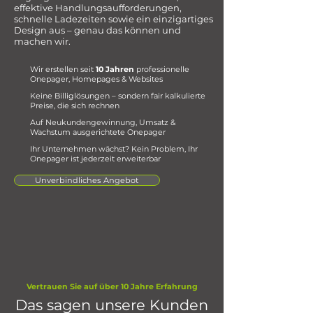
effektive Handlungsaufforderungen,
schnelle Ladezeiten sowie ein einzigartiges
Design aus – genau das können und
machen wir.
Wir erstellen seit
10 Jahren
professionelle
Onepager, Homepages & Websites
Keine Billiglösungen – sondern fair kalkulierte
Preise, die sich rechnen
Auf Neukundengewinnung, Umsatz &
Wachstum ausgerichtete Onepager
Ihr Unternehmen wächst? Kein Problem, Ihr
Onepager ist jederzeit erweiterbar
Unverbindliches Angebot
Vertrauen Sie auf über 10 Jahre Erfahrung
Das sagen unsere Kunden