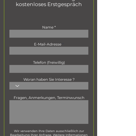
kostenloses Erstgespräch
Wichtig: Ein günstiger Onepager kann funktionieren 
– entscheidend ist, dass Struktur, Inhalte und 
Nutzerführung professionell umgesetzt sind. Eine 
reine „Baukasten-Seite ohne Konzept“ bringt in der 
Regel keine Anfragen.

Name
Wir erstellen keine billigen Onepager – aber auch 
keine überteuerten. Stattdessen bekommen Sie eine 
E-Mail-Adresse
durchdachte, verkaufsstarke Lösung mit klarer 
Struktur, sauberem Design und echter Wirkung – zu 
einem fair kalkulierten Festpreis, der sich für Ihr 
Unternehmen rechnet.
Telefon (freiwillig)
Woran haben Sie Interesse ?
Fragen, Anmerkungen, Terminwunsch
Wir verwenden Ihre Daten ausschließlich zur
Bearbeitung Ihrer Anfrage. Weitere Informationen