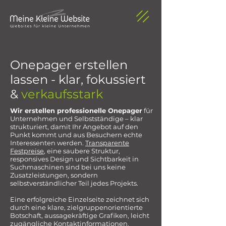
Onepager erstellen
lassen - klar, fokussiert
&
verkaufsstark
Wir erstellen professionelle Onepager
für
Unternehmen und Selbstständige – klar
strukturiert, damit Ihr Angebot auf den
Punkt kommt und aus Besuchern echte
Interessenten werden.
Transparente
Festpreise
, eine saubere Struktur,
responsives Design und Sichtbarkeit in
Suchmaschinen sind bei uns keine
Zusatzleistungen, sondern
selbstverständlicher Teil jedes Projekts.
​Eine erfolgreiche Einzelseite zeichnet sich
durch eine klare, zielgruppenorientierte
Botschaft, aussagekräftige Grafiken, leicht
zugängliche Kontaktinformationen,