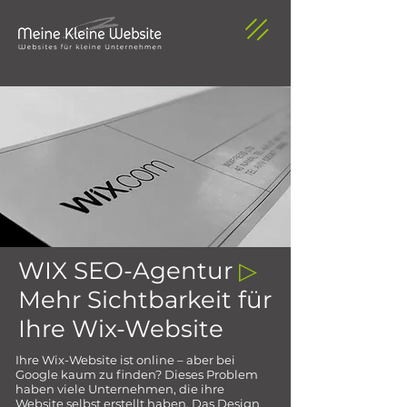
WIX SEO-Agentur
▷
Mehr Sichtbarkeit für
Ihre Wix-Website
Ihre Wix-Website ist online – aber bei
Google kaum zu finden? Dieses Problem
haben viele Unternehmen, die ihre
Website selbst erstellt haben. Das Design