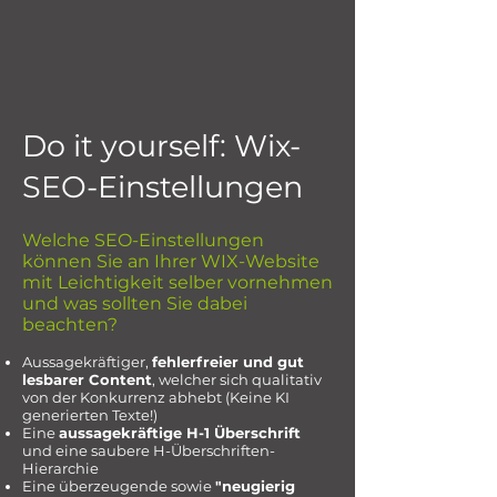
Do it yourself: Wix-
SEO-Einstellungen
Welche SEO-Einstellungen
können Sie an Ihrer WIX-Website
mit Leichtigkeit selber vornehmen
und was sollten Sie dabei
beachten?
Aussagekräftiger,
fehlerfreier und gut
lesbarer Content
, welcher sich qualitativ
von der Konkurrenz abhebt (Keine KI
generierten Texte!)
Eine
aussagekräftige H-1 Überschrift
und eine saubere H-Überschriften-
Hierarchie
Eine überzeugende sowie
"neugierig