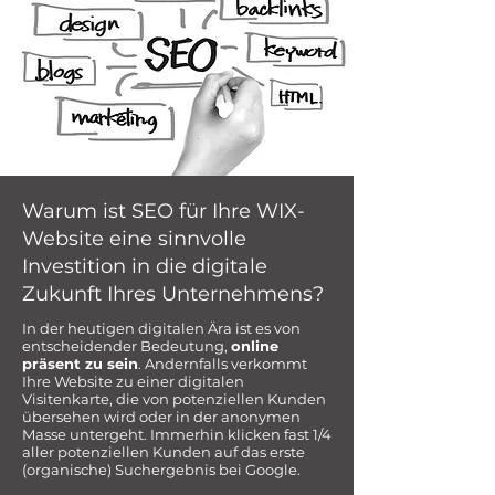
Warum ist SEO für Ihre WIX-
Website eine sinnvolle
Investition in die digitale
Zukunft Ihres Unternehmens?
In der heutigen digitalen Ära ist es von
entscheidender Bedeutung,
online
präsent zu sein
. Andernfalls verkommt
Ihre Website zu einer digitalen
Visitenkarte, die von potenziellen Kunden
übersehen wird oder in der anonymen
Masse untergeht. Immerhin klicken fast 1/4
aller potenziellen Kunden auf das erste
(organische) Suchergebnis bei Google.